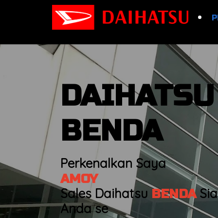
P
DAIHATSU
BENDA
Perkenalkan Saya
AMOY
Sales Daihatsu
Si
BENDA
Anda se