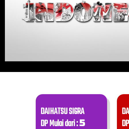
DAIHATSU SIGRA
DA
DP Mulai dari :
DP
5