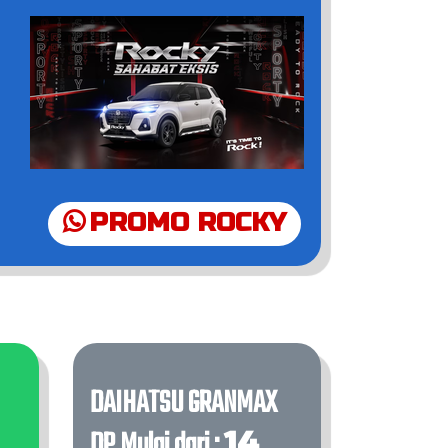
PROMO ROCKY
DAIHATSU GRANMAX
DP Mulai dari :
14