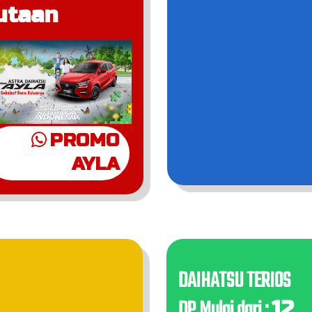
utaan
PROMO
AYLA
DAIHATSU TERIOS
DP Mulai dari :
12