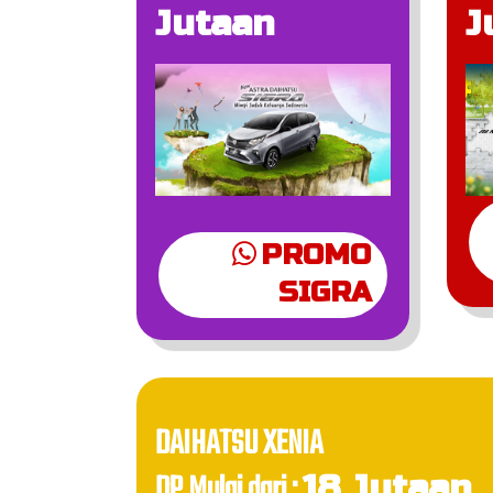
Jutaan
J
PROMO
SIGRA
DAIHATSU XENIA
DP Mulai dari :
18 Jutaan